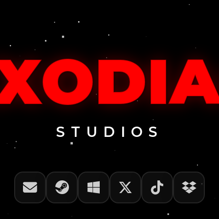
XODI
STUDIOS